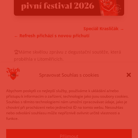
Speciál Krasličák
Refresh přichází s novou příchutí
🏆Máme skvělou zprávu z degustační soutěže, která
proběhla v Litoměřicích.
Naše pivo zde zaznamenalo krásný úspěch:
Spravovat Souhlas s cookies
Kategorie světlý ležák
Ježek 11
– 3. místo 🥉
Abychom poskytli co nejlepší služby, používáme k ukládání a/nebo
přístupu k informacím o zařízení, technologie jako jsou soubory cookies.
Velké poděkování patří všem, kteří se na tomto
Souhlas s těmito technologiemi nám umožní zpracovávat údaje, jako je
úspěchu podílejí, a také vám, našim zákazníkům, za
chování při procházení nebo jedinečná ID na tomto webu. Nesouhlas
nebo odvolání souhlasu může nepříznivě ovlivnit určité vlastnosti a
to, že naše pivo milujete.
funkce.
Příjmout