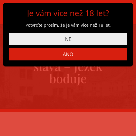
Je vám více než 18 let?
Potvrďte prosím, že je vám více než 18 let.
NE
Březnová pivní
ANO
sláva – Ježek
boduje