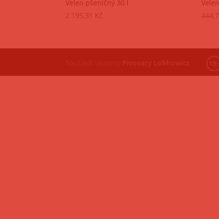
Velen pšeničný 30 l
Velen
2 195,31
Kč
444,
Součástí skupiny
Pivovary Lobkowicz