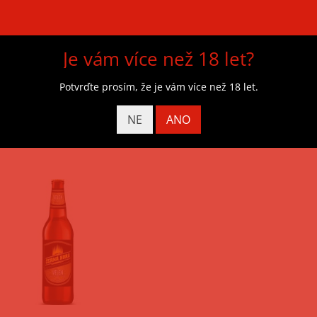
turní léto
Exkurze
Pronájem na akce
Pivovar
Je vám více než 18 let?
Potvrďte prosím, že je vám více než 18 let.
NE
ANO