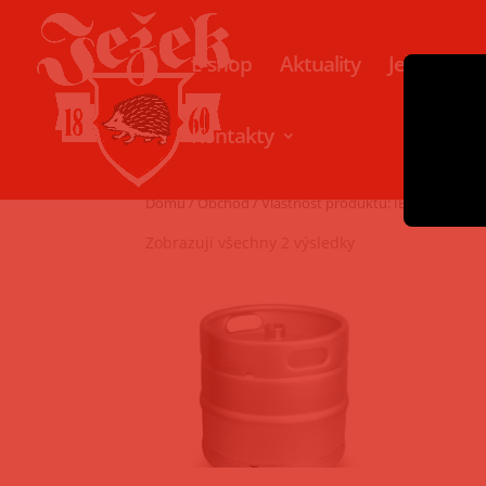
E-shop
Aktuality
Ježkovo kul
Kontakty
Domů
/
Obchod
/ Vlastnost produktu: IBU / 16
Zobrazuji všechny 2 výsledky