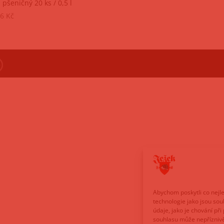
 pšeničný 20 ks / 0,5 l
76
Kč
Abychom poskytli co nejle
technologie jako jsou so
údaje, jako je chování p
souhlasu může nepříznivě o