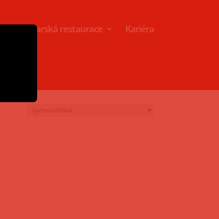
Pivovarská restaurace
Kariéra