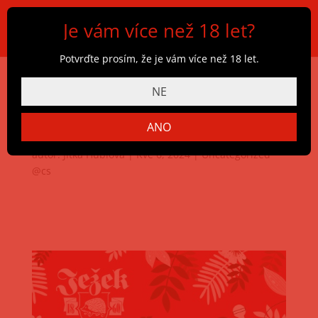
Je vám více než 18 let?
Potvrďte prosím, že je vám více než 18 let.
NE
Ježkovo kulturní léto
2024
ANO
autor:
Jitka Hublová
|
Kvě 6, 2024
|
Uncategorized
@cs