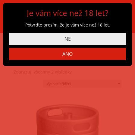
Je vám více než 18 let?
Potvrďte prosím, že je vám více než 18 let.
NE
ANO
Domů
/
Obchod
/
Pivo
/
Lobkowicz
/ Lobkowicz Premium
Pšeničný
Zobrazuji všechny 2 výsledky