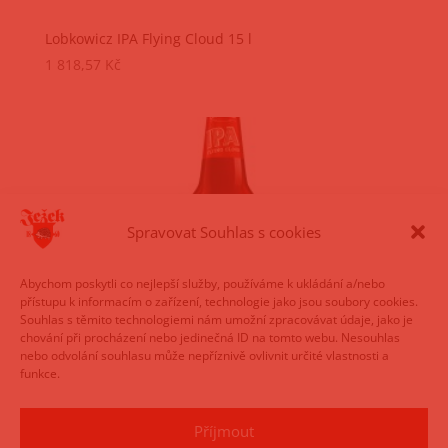
Lobkowicz IPA Flying Cloud 15 l
1 818,57
Kč
Spravovat Souhlas s cookies
Abychom poskytli co nejlepší služby, používáme k ukládání a/nebo
přístupu k informacím o zařízení, technologie jako jsou soubory cookies.
Souhlas s těmito technologiemi nám umožní zpracovávat údaje, jako je
chování při procházení nebo jedinečná ID na tomto webu. Nesouhlas
nebo odvolání souhlasu může nepříznivě ovlivnit určité vlastnosti a
funkce.
Lobkowicz IPA Flying Cloud 20 ks / 0,5 l
Příjmout
590,20
Kč