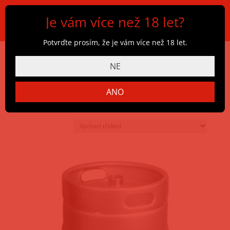
Je vám více než 18 let?
Potvrďte prosím, že je vám více než 18 let.
NE
Domů
/
Obchod
/ Vlastnost produktu: Typ piva / Polotmavé
svrchně kvašené výrazné pivo
ANO
Zobrazuji všechny 3 výsledky